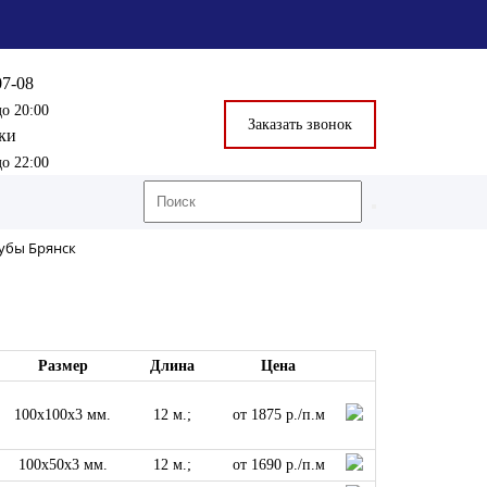
07-08
до 20:00
Заказать звонок
ки
до 22:00
убы Брянск
Размер
Длина
Цена
100x100x3 мм.
12 м.;
от 1875 р./п.м
100x50x3 мм.
12 м.;
от 1690 р./п.м