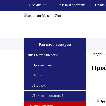
О компании
Оплата и доставка
Прайс-
Каталог товаров
Продукци
Лист металлический
Профнастил
Про
Лист г/к
Лист х/к
Лист оцинкованный
Трубный прокат