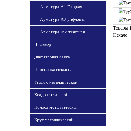
Арматура А1 Гладкая
Арматура А3 рифленая
Товары 1
Арматура композитная
Начало |
Швеллер
Двутавровая балка
Проволока вязальная
Уголок металлический
Квадрат стальной
Полоса металлическая
Круг металлический