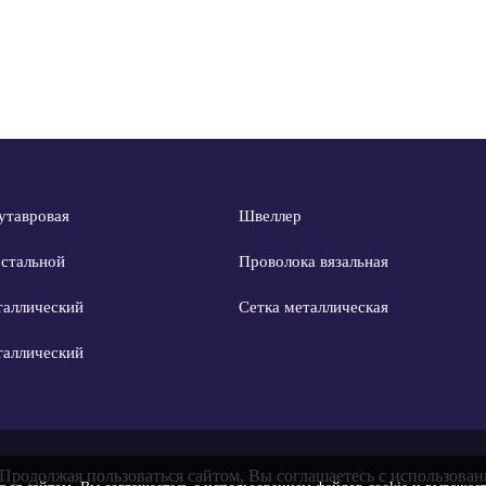
утавровая
Швеллер
 стальной
Проволока вязальная
таллический
Сетка металлическая
таллический
 Продолжая пользоваться сайтом, Вы соглашаетесь с использован