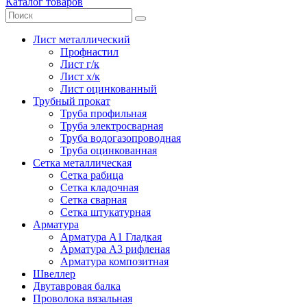
Каталог товаров
Лист металлический
Профнастил
Лист г/к
Лист х/к
Лист оцинкованный
Трубный прокат
Труба профильная
Труба электросварная
Труба водогазопроводная
Труба оцинкованная
Сетка металлическая
Сетка рабица
Сетка кладочная
Сетка сварная
Сетка штукатурная
Арматура
Арматура А1 Гладкая
Арматура А3 рифленая
Арматура композитная
Швеллер
Двутавровая балка
Проволока вязальная