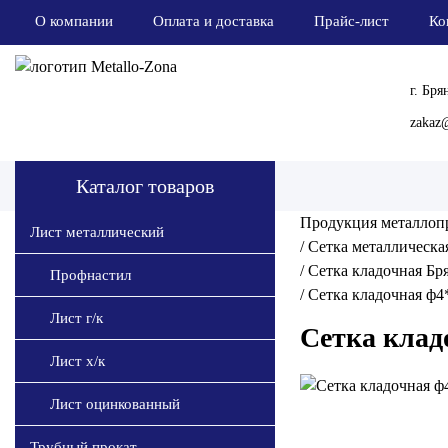
О компании
Оплата и доставка
Прайс-лист
Ко
г. Бря
zakaz@
Каталог товаров
Продукция металлоп
Лист металлический
/
Сетка металлическа
/
Сетка кладочная Бр
Профнастил
/
Сетка кладочная ф4
Лист г/к
Сетка клад
Лист х/к
Лист оцинкованный
Трубный прокат