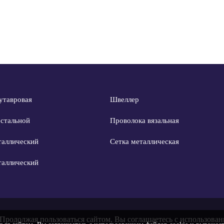
утавровая
Швеллер
 стальной
Проволока вязальная
таллический
Сетка металлическая
таллический
 Продолжая пользоваться сайтом, Вы соглашаетесь с использован