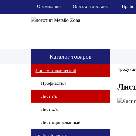
О компании
Оплата и доставка
Прайс-
Каталог товаров
Продукци
Лист металлический
Профнастил
Лист
Лист г/к
Лист х/к
Лист оцинкованный
Трубный прокат